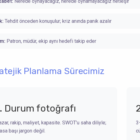
kabet:
Nerede oynayacağız, nerede oynamayacağız netleşir
k:
Tehdit önceden konuşulur; kriz anında panik azalır
im:
Patron, müdür, ekip aynı hedefi takip eder
atejik Planlama Sürecimiz
1. Durum fotoğrafı
zar, rakip, maliyet, kapasite. SWOT’u saha diliyle;
3–
sa başı jargon değil.
c