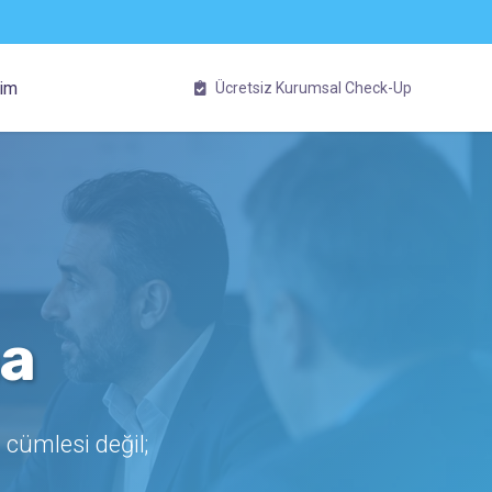
şim
Ücretsiz Kurumsal Check-Up
ma
Eğitimi
 Eğitimi
i Eğitimi
 cümlesi değil;
 Eğitimi
k / İnsan Yönetimi