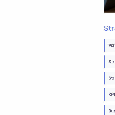
Str
Viz
Str
Str
KPI
Büt