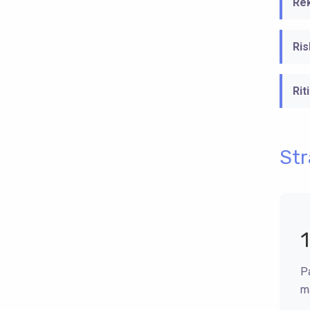
Re
Ris
Rit
Str
Pa
ma