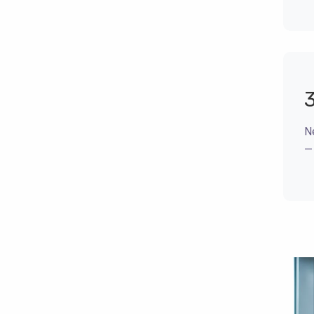
3
N
— 