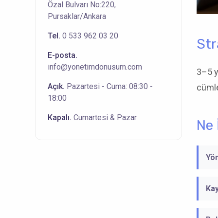
Özal Bulvarı No:220,
Pursaklar/Ankara
Tel.
0 533 962 03 20
Str
E-posta.
info@yonetimdonusum.com
3–5 y
Açık.
Pazartesi - Cuma: 08:30 -
cümle
18:00
Kapalı.
Cumartesi & Pazar
Ne 
Yön
Kay